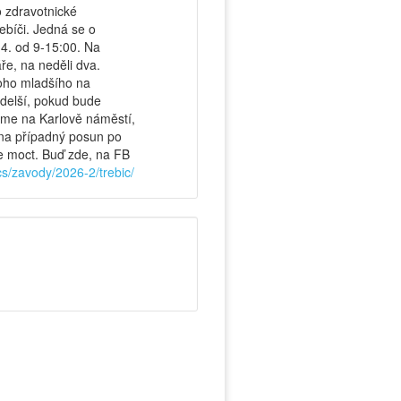
o zdravotnické
ebíči. Jedná se o
.4. od 9-15:00. Na
e, na neděli dva.
oho mladšího na
delší, pokud bude
deme na Karlově náměstí,
na případný posun po
te moct. Buď zde, na FB
/cs/zavody/2026-2/trebic/