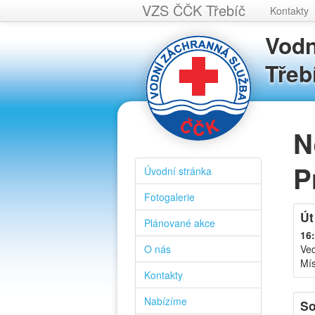
VZS ČČK Třebíč
Kontakty
Vodn
Třeb
N
P
Úvodní stránka
Fotogalerie
Út
Plánované akce
16:
O nás
Ve
Mís
Kontakty
Nabízíme
So