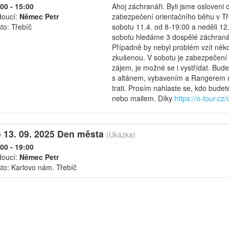
00 - 15:00
Ahoj záchranáři. Byli jsme osloveni 
doucí:
Němec Petr
zabezpečení orientačního běhu v Tř
to: Třebíč
sobotu 11.4. od 8-19:00 a neděli 12
sobotu hledáme 3 dospělé záchranář
Případně by nebyl problém vzít něk
zkušenou. V sobotu je zabezpečení 
zájem, je možné se i vystřídat. Bu
s altánem, vybavením a Rangerem 
trati. Prosím nahlaste se, kdo bude
nebo mailem. Díky
https://o-tour.cz
 13. 09. 2025 Den města
(Ukázka)
00 - 19:00
doucí:
Němec Petr
to: Karlovo nám. Třebíč