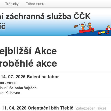
Tréninky
Tábor 2026
í záchranná služba ČČK
íč
ejbližší Akce
roběhlé akce
 14. 07. 2026 Balení na tabor
00 - 20:00
doucí:
Šalbaba Vojtěch
to: Klubovna
 11. 04. 2026 Orientační běh Třebíč
(Zabezpečení akce)