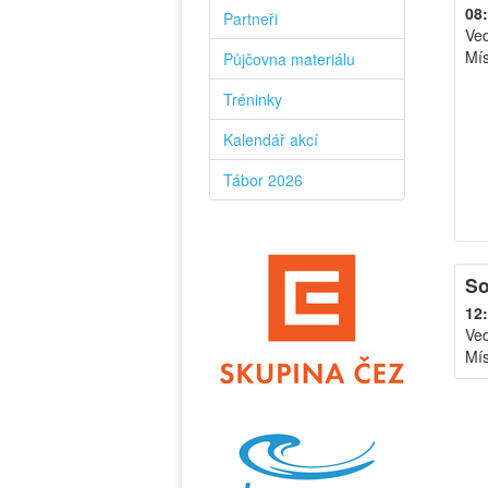
08:
Partneři
Ve
Mís
Půjčovna materiálu
Tréninky
Kalendář akcí
Tábor 2026
So
12:
Ve
Mís