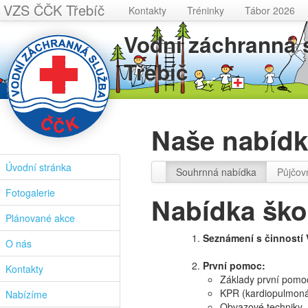
VZS ČČK Třebíč
Kontakty
Tréninky
Tábor 2026
Vodní záchranná
Třebíč
Naše nabídk
Úvodní stránka
Souhrnná nabídka
Půjčov
Fotogalerie
Nabídka škol
Plánované akce
Seznámení s činností
O nás
První pomoc:
Kontakty
Základy první pomo
KPR (kardiopulmonál
Nabízíme
Obvazové techniky