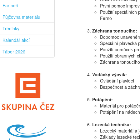
Partneři
První pomoc improv
Použití speciálních 
Půjčovna materiálu
Ferno
Tréninky
Záchrana tonoucího:
Dopomoc unavenému
Kalendář akcí
Speciální plavecká 
Použití pomůcek pr
Tábor 2026
Použití obranných c
Záchrana tonoucího z
Vodácký výcvik:
Ovládání plavidel
Bezpečnost a záchra
Potápění:
Materiál pro potápěn
Potápění na nádech
Lezecká technika:
Lezecký materiál a j
Základy lezecké tec