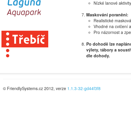
Nízké lanové aktivit
Maskování poranění:
Realistické maskov
Vhodné na cvičení a
Pro názornost a zpe
Po dohodě lze napláno
výlety, tábory a sous
dle dohody.
© FriendlySystems.cz 2012, verze
1.1.3-32-gd44f3f8